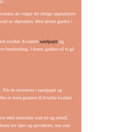
kt.
hvordan du velger det riktige slipeutstyret
kehold av slipeutstyr. Med denne guiden i
lt resultat. Kvalitets
sandpapir
og
idere bearbeiding. I denne guiden vil vi gå
r. Når du investerer i sandpapir og
Her er noen grunner til hvorfor kvalitet
obber med materialer som tre og metall,
isikoen for riper og ujevnheter, noe som