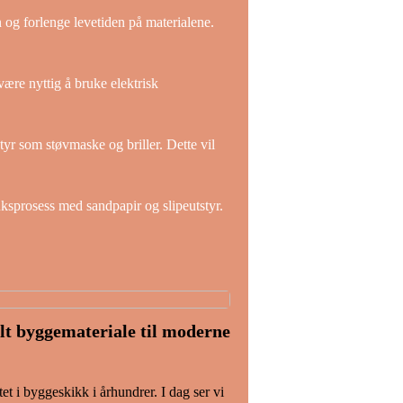
n og forlenge levetiden på materialene.
være nyttig å bruke elektrisk
tyr som støvmaske og briller. Dette vil
ruksprosess med sandpapir og slipeutstyr.
lt byggemateriale til moderne
t i byggeskikk i århundrer. I dag ser vi