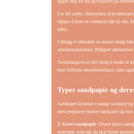
sparer deg for tid og ressurser på etterarb
For det andre, slitestyrken til kvalitetsp
slipper å bytte ut verktøyet ditt så ofte
tiden.
I tillegg er sikkerhet en annen viktig fak
arbeidsmaterialene. Billigere alternativer
Avslutningsvis er det viktig å huske at nå
bare forbedre arbeidsresultatet, men også
Typer sandpapir og der
Sandpapir kommer i mange varianter og er 
mest populære typene sandpapir og hva de
1. Grovt sandpapir
: Denne typen sandpa
materiale, som når du skal fjerne gammel 