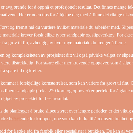
kt er avgjørende for å oppnå et profesjonelt resultat. Det finnes mange f
ativene. Her er noen tips for å hjelpe deg med å finne det riktige utstyr
ørst og fremst må du vurdere hvilket materiale du arbeider med. Slipeutst
pe materiale krever forskjellige typer sandpapir og slipeverktøy. For eks
fra grov til fin, avhengig av hvor mye materiale du trenger å fjerne.
en og kompleksiteten av prosjektet ditt vil også påvirke valget av slipeu
ære tilstrekkelig. For større eller mer krevende oppgaver, som å slipe st
 å spare tid og krefter.
ommer i forskjellige kornstørrelser, som kan variere fra grovt til fint. 
ens finere sandpapir (f.eks. 220 korn og oppover) er perfekt for å glatte 
 løpet av prosjektet for best resultat.
 du planlegger å bruke slipeutstyret over lengre perioder, er det vikti
ndre belastende for kroppen, noe som kan bidra til å redusere tretthet og
dd for å søke råd fra fagfolk eller spesialister i butikken. De kan gi ver