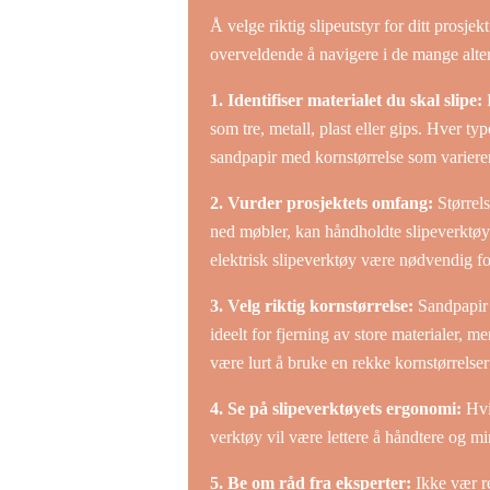
Å velge riktig slipeutstyr for ditt prosje
overveldende å navigere i de mange altern
1. Identifiser materialet du skal slipe:
F
som tre, metall, plast eller gips. Hver ty
sandpapir med kornstørrelse som varierer 
2. Vurder prosjektets omfang:
Størrels
ned møbler, kan håndholdte slipeverktøy v
elektrisk slipeverktøy være nødvendig for
3. Velg riktig kornstørrelse:
Sandpapir k
ideelt for fjerning av store materialer, m
være lurt å bruke en rekke kornstørrelser i
4. Se på slipeverktøyets ergonomi:
Hvis
verktøy vil være lettere å håndtere og mi
5. Be om råd fra eksperter:
Ikke vær re