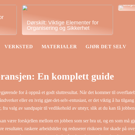
utep
or
Dørskilt: Viktige Elementer for
Organisering og Sikkerhet
VERKSTED
MATERIALER
GJØR DET SELV
bransjen: En komplett guide
gjørende for å oppnå et godt sluttresultat. Når det kommer til overflatebe
ndverker eller en ivrig gjør-det-selv-entusiast, er det viktig å ha tilgang
, fra valg av sandpapir til vedlikehold av utstyr, slik at du kan få jobbe
 kan være forskjellen mellom en jobben som ser bra ut, og en som må gjø
dre resultater, raskere arbeidstider og reduserer risikoen for skade på over