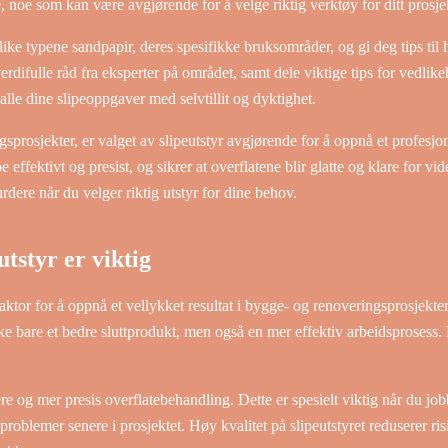
e, noe som kan være avgjørende for å velge riktig verktøy for ditt prosje
like typene sandpapir, deres spesifikke bruksområder, og gi deg tips til 
 verdifulle råd fra eksperter på området, samt dele viktige tips for vedli
 alle dine slipeoppgaver med selvtillit og dyktighet.
rosjekter, er valget av slipeutstyr avgjørende for å oppnå et profesjone
e effektivt og presist, og sikrer at overflatene blir glatte og klare for v
dere når du velger riktig utstyr for dine behov.
utstyr er viktig
faktor for å oppnå et vellykket resultat i bygge- og renoveringsprosjekte
kke bare et bedre sluttprodukt, men også en mer effektiv arbeidsprosess. 
nere og mer presis overflatebehandling. Dette er spesielt viktig når du j
 problemer senere i prosjektet. Høy kvalitet på slipeutstyret reduserer r