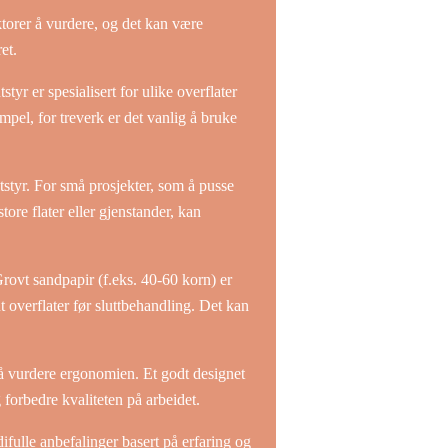
aktorer å vurdere, og det kan være
et.
yr er spesialisert for ulike overflater
empel, for treverk er det vanlig å bruke
tstyr. For små prosjekter, som å pusse
ore flater eller gjenstander, kan
Grovt sandpapir (f.eks. 40-60 korn) er
ut overflater før sluttbehandling. Det kan
g å vurdere ergonomien. Et godt designet
 forbedre kvaliteten på arbeidet.
difulle anbefalinger basert på erfaring og