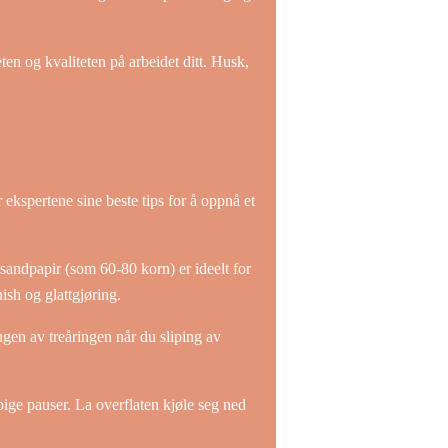
eten og kvaliteten på arbeidet ditt. Husk,
r ekspertene sine beste tips for å oppnå et
 sandpapir (som 60-80 korn) er ideelt for
ish og glattgjøring.
ngen av treåringen når du sliping av
pige pauser. La overflaten kjøle seg ned