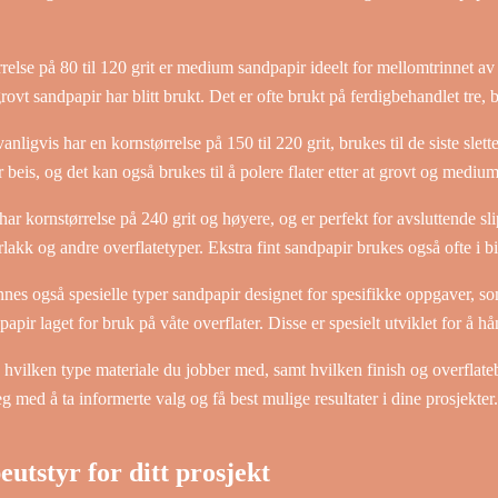
relse på 80 til 120 grit er medium sandpapir ideelt for mellomtrinnet av
rovt sandpapir har blitt brukt. Det er ofte brukt på ferdigbehandlet tre,
anligvis har en kornstørrelse på 150 til 220 grit, brukes til de siste slet
r beis, og det kan også brukes til å polere flater etter at grovt og mediu
ar kornstørrelse på 240 grit og høyere, og er perfekt for avsluttende sl
rlakk og andre overflatetyper. Ekstra fint sandpapir brukes også ofte i bil
innes også spesielle typer sandpapir designet for spesifikke oppgaver, 
papir laget for bruk på våte overflater. Disse er spesielt utviklet for å h
hvilken type materiale du jobber med, samt hvilken finish og overflat
eg med å ta informerte valg og få best mulige resultater i dine prosjekter.
eutstyr for ditt prosjekt