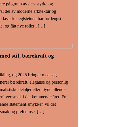
bare på grunn av dets styrke og
al del av moderne arkitektur og
lassiske teglsteinen har for lengst
e, og fått nye roller i […]
med stil, bærekraft og
ikling, og 2025 bringer med seg
erer bærekraft, eleganse og personlig
alistiske detaljer eller iøynefallende
 enhver smak i det kommende året. Fra
llende statement-smykker, vil det
 smak og preferanse. […]