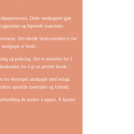
 slipeprosessen. Dette sandpapiret gjør
 byggeplater og lignende materialer.
tetrinnene. Det ideelle bruksområdet er for
m sandpapir er brukt.
iping og polering. Det er utmerket for å
industrien for å gi en perfekt finish.
som for eksempel sandpapir med belagt
åndtere spesielle materialer og forhold.
ebehandling du ønsker å oppnå. Å kjenne