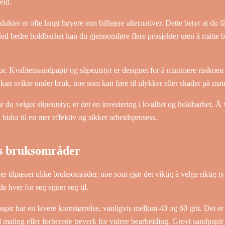
eid.
rodukter er ofte langt høyere enn billigere alternativer. Dette betyr at du
. Med bedre holdbarhet kan du gjennomføre flere prosjekter uten å måtte 
tor. Kvalitetssandpapir og slipeutstyr er designet for å minimere risikoe
 kan svikte under bruk, noe som kan føre til ulykker eller skader på mate
r du velger slipeutstyr, er det en investering i kvalitet og holdbarhet. Å
 bidra til en mer effektiv og sikker arbeidsprosess.
es bruksområder
tilpasset ulike bruksområder, noe som gjør det viktig å velge riktig type
 hver for seg egner seg til.
pir har en lavere kornstørrelse, vanligvis mellom 40 og 60 grit. Det er 
maling eller forberede treverk for videre bearbeiding. Grovt sandpapir b