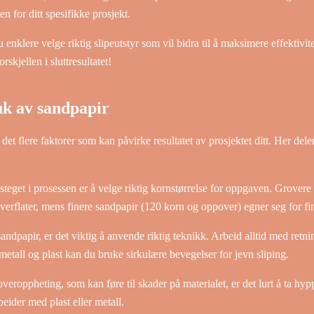
n for ditt spesifikke prosjekt.
 enklere velge riktig slipeutstyr som vil bidra til å maksimere effektivit
rskjellen i sluttresultatet!
uk av sandpapir
et flere faktorer som kan påvirke resultatet av prosjektet ditt. Her dele
steget i prosessen er å velge riktig kornstørrelse for oppgaven. Grovere
overflater, mens finere sandpapir (120 korn og oppover) egner seg for fin
ndpapir, er det viktig å anvende riktig teknikk. Arbeid alltid med retni
metall og plast kan du bruke sirkulære bevegelser for jevn sliping.
eroppheting, som kan føre til skader på materialet, er det lurt å ta hyp
eider med plast eller metall.