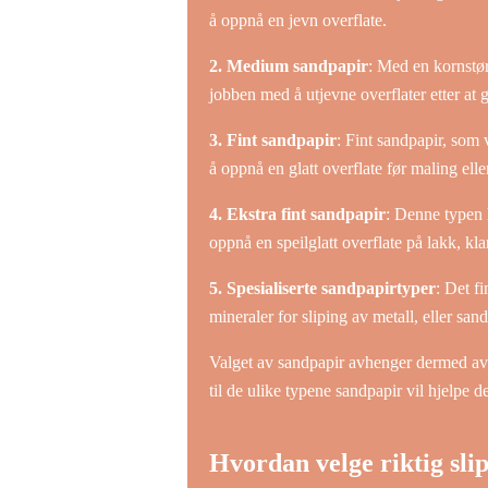
å oppnå en jevn overflate.
2. Medium sandpapir
: Med en kornstør
jobben med å utjevne overflater etter at g
3. Fint sandpapir
: Fint sandpapir, som v
å oppnå en glatt overflate før maling elle
4. Ekstra fint sandpapir
: Denne typen h
oppnå en speilglatt overflate på lakk, kla
5. Spesialiserte sandpapirtyper
: Det f
mineraler for sliping av metall, eller sand
Valget av sandpapir avhenger dermed av 
til de ulike typene sandpapir vil hjelpe d
Hvordan velge riktig slip