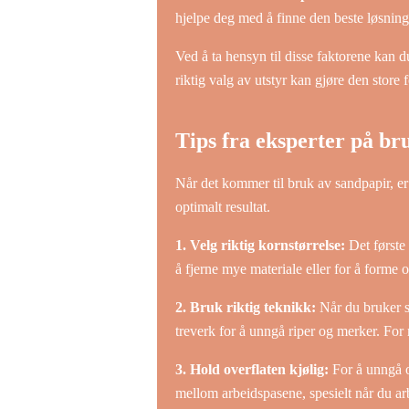
hjelpe deg med å finne den beste løsninge
Ved å ta hensyn til disse faktorene kan du
riktig valg av utstyr kan gjøre den store fo
Tips fra eksperter på br
Når det kommer til bruk av sandpapir, er d
optimalt resultat.
1. Velg riktig kornstørrelse:
Det første 
å fjerne mye materiale eller for å forme 
2. Bruk riktig teknikk:
Når du bruker sa
treverk for å unngå riper og merker. For 
3. Hold overflaten kjølig:
For å unngå ov
mellom arbeidspasene, spesielt når du arb