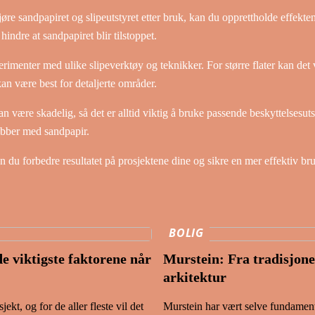
øre sandpapiret og slipeutstyret etter bruk, kan du opprettholde effekte
hindre at sandpapiret blir tilstoppet.
imenter med ulike slipeverktøy og teknikker. For større flater kan det 
n være best for detaljerte områder.
n være skadelig, så det er alltid viktig å bruke passende beskyttelsesuts
jobber med sandpapir.
an du forbedre resultatet på prosjektene dine og sikre en mer effektiv b
BOLIG
e viktigste faktorene når
Murstein: Fra tradisjone
arkitektur
ekt, og for de aller fleste vil det
Murstein har vært selve fundamente