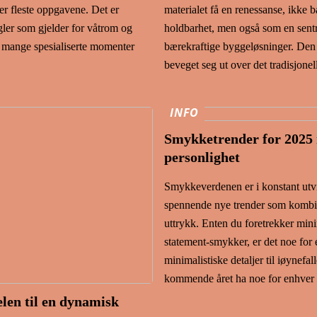
ler fleste oppgavene. Det er
materialet få en renessanse, ikke 
gler som gjelder for våtrom og
holdbarhet, men også som en sentr
så mange spesialiserte momenter
bærekraftige byggeløsninger. Den k
beveget seg ut over det tradisjonell
INFO
Smykketrender for 2025 
personlighet
Smykkeverdenen er i konstant utv
spennende nye trender som kombin
uttrykk. Enten du foretrekker minim
statement-smykker, er det noe for
minimalistiske detaljer til iøynefa
kommende året ha noe for enhver
elen til en dynamisk