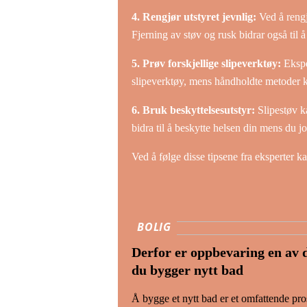
4. Rengjør utstyret jevnlig:
Ved å rengj
Fjerning av støv og rusk bidrar også til å 
5. Prøv forskjellige slipeverktøy:
Eksper
slipeverktøy, mens håndholdte metoder ka
6. Bruk beskyttelsesutstyr:
Slipestøv ka
bidra til å beskytte helsen din mens du 
Ved å følge disse tipsene fra eksperter k
BOLIG
Derfor er oppbevaring en av d
du bygger nytt bad
Å bygge et nytt bad er et omfattende prosj