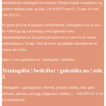
Selvklebende tetningslist til tverrlekt. Hindrer lokale varmebroer og
isolerer mellom plate og lekt. L:6 M B:15 mm H: 12 mm. Se mer.
Obs BYGG.
Se priser på Gop Kanalplast Selvklebende Tetningslist 6 m til 245,-
fra Obsbygg og sammenlign med lignende varer.
Skjønnhetspriser.no har priser på tusenvis av varer fra de største
nettbutikkene i Norge. Finn de beste og billigste alternativene til
varene du vil ha.
https:// www.gulesider.no › tetningslist › bedrifter
Tetningslist | bedrifter | gulesider.no | side
3
Tetningslist – garasjeporter, listverk, parkett, maling, bad, gulv,
jernvare, takstein, nybygg, byggvarer, vinduer, … Obs BYGG er til
for forbrukerne.