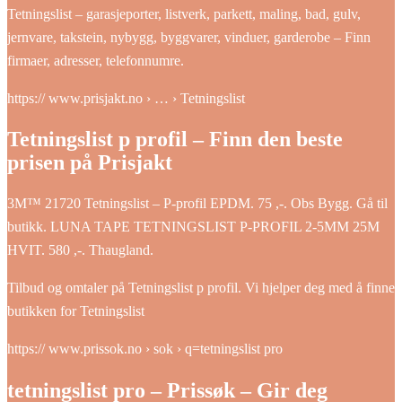
Tetningslist – garasjeporter, listverk, parkett, maling, bad, gulv,
jernvare, takstein, nybygg, byggvarer, vinduer, garderobe – Finn
firmaer, adresser, telefonnumre.
https:// www.prisjakt.no › … › Tetningslist
Tetningslist p profil – Finn den beste
prisen på Prisjakt
3M™ 21720 Tetningslist – P-profil EPDM. 75 ,-. Obs Bygg. Gå til
butikk. LUNA TAPE TETNINGSLIST P-PROFIL 2-5MM 25M
HVIT. 580 ,-. Thaugland.
Tilbud og omtaler på Tetningslist p profil. Vi hjelper deg med å finne
butikken for Tetningslist
https:// www.prissok.no › sok › q=tetningslist pro
tetningslist pro – Prissøk – Gir deg