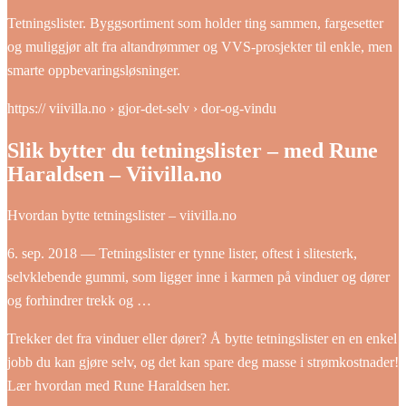
Tetningslister. Byggsortiment som holder ting sammen, fargesetter
og muliggjør alt fra altandrømmer og VVS-prosjekter til enkle, men
smarte oppbevaringsløsninger.
https:// viivilla.no › gjor-det-selv › dor-og-vindu
Slik bytter du tetningslister – med Rune
Haraldsen – Viivilla.no
Hvordan bytte tetningslister – viivilla.no
6. sep. 2018 — Tetningslister er tynne lister, oftest i slitesterk,
selvklebende gummi, som ligger inne i karmen på vinduer og dører
og forhindrer trekk og …
Trekker det fra vinduer eller dører? Å bytte tetningslister en en enkel
jobb du kan gjøre selv, og det kan spare deg masse i strømkostnader!
Lær hvordan med Rune Haraldsen her.