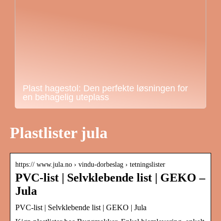
Plast hagestol: Den perfekte løsningen for
en behagelig uteplass
Plastlister jula
https:// www.jula.no › vindu-dorbeslag › tetningslister
PVC-list | Selvklebende list | GEKO –
Jula
PVC-list | Selvklebende list | GEKO | Jula