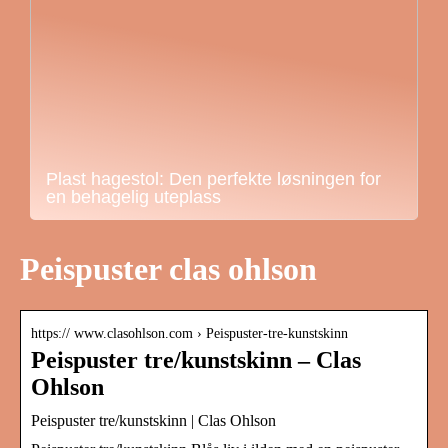
Plast hagestol: Den perfekte løsningen for
en behagelig uteplass
Peispuster clas ohlson
https:// www.clasohlson.com › Peispuster-tre-kunstskinn
Peispuster tre/kunstskinn – Clas
Ohlson
Peispuster tre/kunstskinn | Clas Ohlson