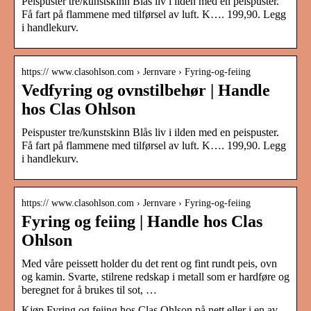
Peispuster tre/kunstskinn Blås liv i ilden med en peispuster.
Få fart på flammene med tilførsel av luft. K…. 199,90. Legg
i handlekurv.
https:// www.clasohlson.com › Jernvare › Fyring-og-feiing
Vedfyring og ovnstilbehør | Handle
hos Clas Ohlson
Peispuster tre/kunstskinn Blås liv i ilden med en peispuster.
Få fart på flammene med tilførsel av luft. K…. 199,90. Legg
i handlekurv.
https:// www.clasohlson.com › Jernvare › Fyring-og-feiing
Fyring og feiing | Handle hos Clas
Ohlson
Med våre peissett holder du det rent og fint rundt peis, ovn
og kamin. Svarte, stilrene redskap i metall som er hardføre og
beregnet for å brukes til sot, …
Kjøp Fyring og feiing hos Clas Ohlson på nett eller i en av