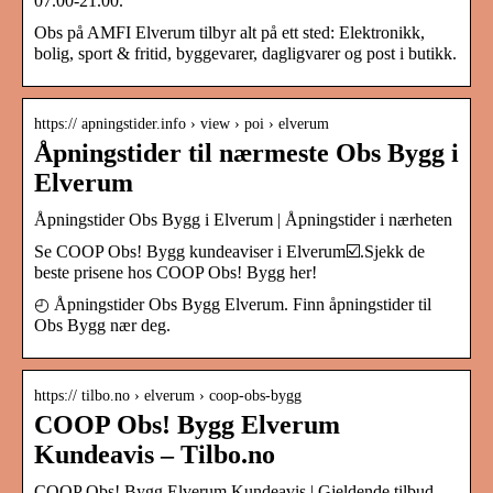
07.00-21.00.
Obs på AMFI Elverum tilbyr alt på ett sted: Elektronikk,
bolig, sport & fritid, byggevarer, dagligvarer og post i butikk.
https:// apningstider.info › view › poi › elverum
Åpningstider til nærmeste Obs Bygg i
Elverum
Åpningstider Obs Bygg i Elverum | Åpningstider i nærheten
Se COOP Obs! Bygg kundeaviser i Elverum☑️.Sjekk de
beste prisene hos COOP Obs! Bygg her!
◴ Åpningstider Obs Bygg Elverum. Finn åpningstider til
Obs Bygg nær deg.
https:// tilbo.no › elverum › coop-obs-bygg
COOP Obs! Bygg Elverum
Kundeavis – Tilbo.no
COOP Obs! Bygg Elverum Kundeavis | Gjeldende tilbud