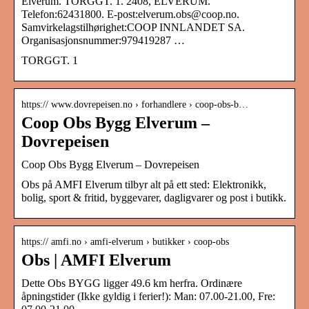
Elverum. TORGGT. 1. 2408, ELVERUM.
Telefon:62431800. E-post:elverum.obs@coop.no.
Samvirkelagstilhørighet:COOP INNLANDET SA.
Organisasjonsnummer:979419287 …
TORGGT. 1
https:// www.dovrepeisen.no › forhandlere › coop-obs-b…
Coop Obs Bygg Elverum –
Dovrepeisen
Coop Obs Bygg Elverum – Dovrepeisen
Obs på AMFI Elverum tilbyr alt på ett sted: Elektronikk,
bolig, sport & fritid, byggevarer, dagligvarer og post i butikk.
https:// amfi.no › amfi-elverum › butikker › coop-obs
Obs | AMFI Elverum
Dette Obs BYGG ligger 49.6 km herfra. Ordinære
åpningstider (Ikke gyldig i ferier!): Man: 07.00-21.00, Fre: