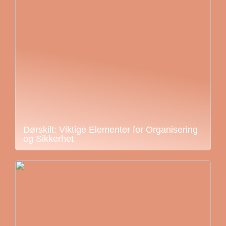
Dørskilt: Viktige Elementer for Organisering
og Sikkerhet