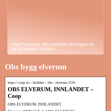
Plast hagestol: Den perfekte løsningen for
en behagelig uteplass
Obs bygg elverum
https:// coop.no › butikker › obs › elverum-2510
OBS ELVERUM, INNLANDET –
Coop
OBS ELVERUM, INNLANDET