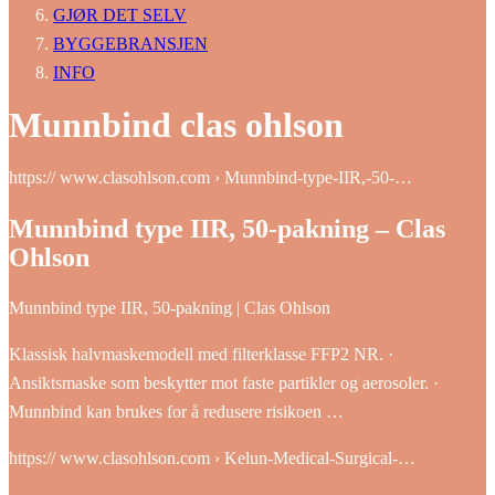
GJØR DET SELV
BYGGEBRANSJEN
INFO
Munnbind clas ohlson
https:// www.clasohlson.com › Munnbind-type-IIR,-50-…
Munnbind type IIR, 50-pakning – Clas
Ohlson
Munnbind type IIR, 50-pakning | Clas Ohlson
Klassisk halvmaskemodell med filterklasse FFP2 NR. ·
Ansiktsmaske som beskytter mot faste partikler og aerosoler. ·
Munnbind kan brukes for å redusere risikoen …
https:// www.clasohlson.com › Kelun-Medical-Surgical-…