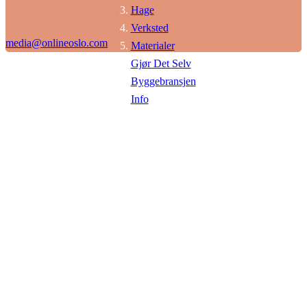
Hage
Verksted
media@onlineoslo.com
Materialer
Gjør Det Selv
Byggebransjen
Info