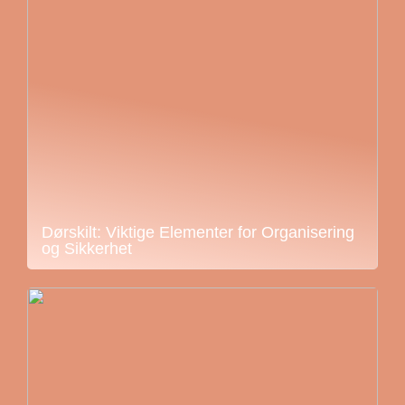
Dørskilt: Viktige Elementer for Organisering
og Sikkerhet