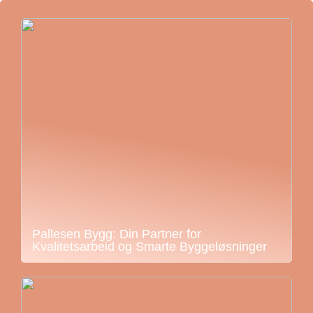
Pallesen Bygg: Din Partner for
Kvalitetsarbeid og Smarte Byggeløsninger