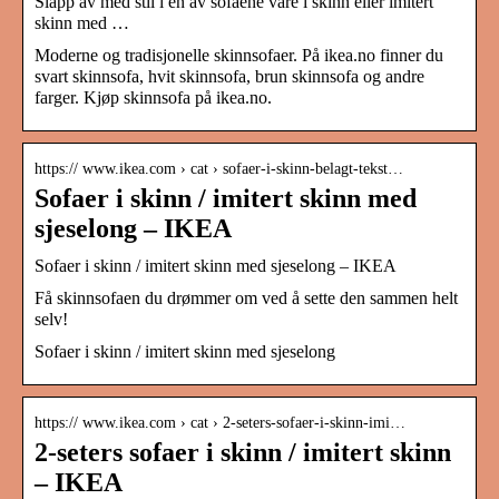
Slapp av med stil i en av sofaene våre i skinn eller imitert
skinn med …
Moderne og tradisjonelle skinnsofaer. På ikea.no finner du
svart skinnsofa, hvit skinnsofa, brun skinnsofa og andre
farger. Kjøp skinnsofa på ikea.no.
https:// www.ikea.com › cat › sofaer-i-skinn-belagt-tekst…
Sofaer i skinn / imitert skinn med
sjeselong – IKEA
Sofaer i skinn / imitert skinn med sjeselong – IKEA
Få skinnsofaen du drømmer om ved å sette den sammen helt
selv!
Sofaer i skinn / imitert skinn med sjeselong
https:// www.ikea.com › cat › 2-seters-sofaer-i-skinn-imi…
2-seters sofaer i skinn / imitert skinn
– IKEA