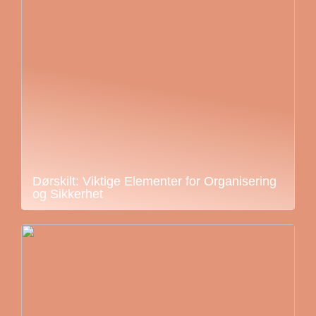
Dørskilt: Viktige Elementer for Organisering
og Sikkerhet