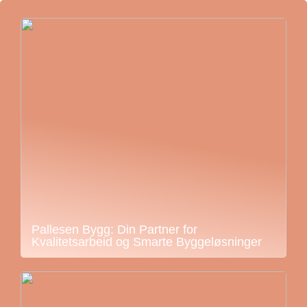
Pallesen Bygg: Din Partner for
Kvalitetsarbeid og Smarte Byggeløsninger