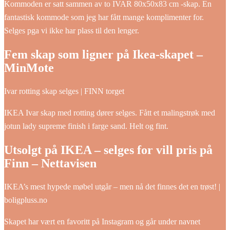
Kommoden er satt sammen av to IVAR 80x50x83 cm -skap. En
fantastisk kommode som jeg har fått mange komplimenter for.
Selges pga vi ikke har plass til den lenger.
Fem skap som ligner på Ikea-skapet –
MinMote
Ivar rotting skap selges | FINN torget
IKEA Ivar skap med rotting dører selges. Fått et malingstrøk med
jotun lady supreme finish i farge sand. Helt og fint.
Utsolgt på IKEA – selges for vill pris på
Finn – Nettavisen
IKEA’s mest hypede møbel utgår – men nå det finnes det en trøst! |
boligpluss.no
Skapet har vært en favoritt på Instagram og går under navnet