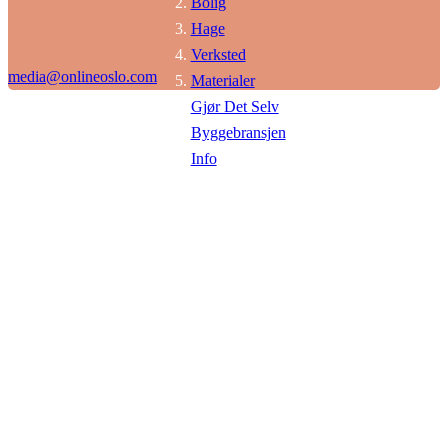
Bolig
Hage
Verksted
media@onlineoslo.com
Materialer
Gjør Det Selv
Byggebransjen
Info