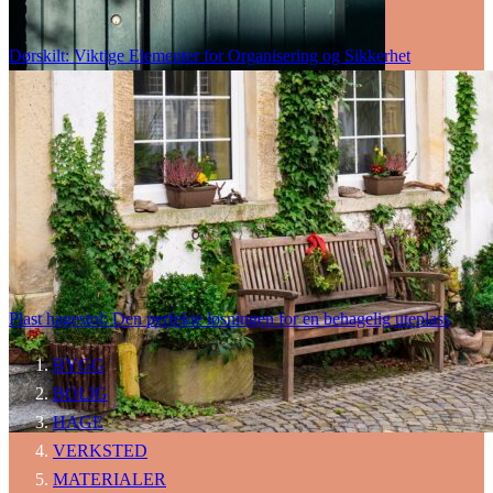
Dørskilt: Viktige Elementer for Organisering og Sikkerhet
Plast hagestol: Den perfekte løsningen for en behagelig uteplass
BYGG
BOLIG
HAGE
VERKSTED
MATERIALER