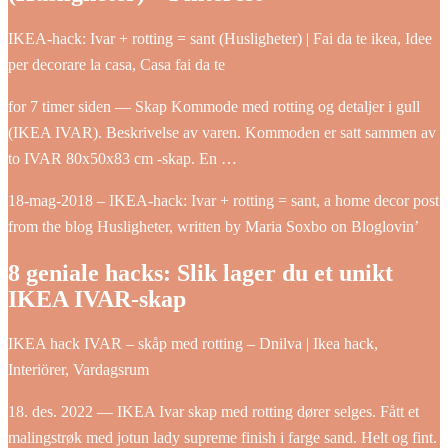
IKEA-hack: Ivar + rotting = sant (Husligheter) | Fai da te ikea, Idee
per decorare la casa, Casa fai da te
for 7 timer siden — Skap Kommode med rotting og detaljer i gull
(IKEA IVAR). Beskrivelse av varen. Kommoden er satt sammen av
to IVAR 80x50x83 cm -skap. En …
18-mag-2018 – IKEA-hack: Ivar + rotting = sant, a home decor post
from the blog Husligheter, written by Maria Soxbo on Bloglovin’
8 geniale hacks: Slik lager du et unikt
IKEA IVAR-skap
IKEA hack IVAR – skåp med rotting – Dnilva | Ikea hack,
Interiörer, Vardagsrum
18. des. 2022 — IKEA Ivar skap med rotting dører selges. Fått et
malingstrøk med jotun lady supreme finish i farge sand. Helt og fint.