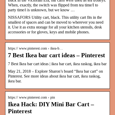
Back in the Victorian Era, bar carts were used as tea trolleys.
When, exactly, the switch was flipped from tea time/I to
party time/i is unknown, but we know …
NISSAFORS Utility cart, black. This utility cart fits in the
smallest of spaces and can be moved to wherever you need
it. Use it as extra storage for all your kitchen utensils, desk
accessories or for gloves, keys and mobile phones.
https:// www.pinterest.com › ikea-b…
7 Best Ikea bar cart ideas – Pinterest
7 Best Ikea bar cart ideas | ikea bar cart, ikea raskog, ikea bar
May 21, 2018 – Explore Sharon’s board “Ikea bar cart” on
Pinterest. See more ideas about ikea bar cart, ikea raskog,
ikea bar.
https:// www.pinterest.com › pin
Ikea Hack: DIY Mini Bar Cart –
Pinterest