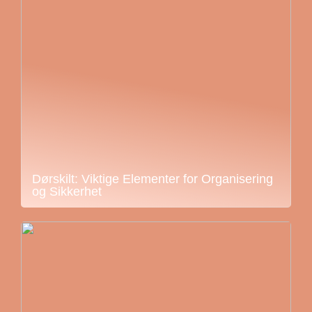
Dørskilt: Viktige Elementer for Organisering
og Sikkerhet