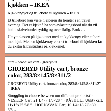
kjøkken – IKEA
Kjøkkenøyer og trillebord til kjøkken – IKEA
Et trillebord kan være hjelperen du trenger i en travel
hverdag. Det er kjekt å ha som avlastningsbord når du vil
holde skrivebordet ryddig og oversiktlig. Bruk …
Utnytt plassen på kjøkkenet med en kjøkkenøy eller et bord
med hjul. Med en kjøkkenøy eller et trillebord til kjøkken får
du ekstra lagringsplass på kjøkkenet.
https:// www.ikea.com › groeryd-ut…
GROERYD Utility cart, bronze
color, 283/8×145/8×311/2
GROERYD Utility cart, bronze color, 283/8×145/8×311/2″
– IKEA
Struggling to choose between our different products? ·
VESKEN Cart, 21 1/4×7 1/8×28 ” · RÅSHULT Utility cart,
11x15x25 5/8 ” · HORNAVAN Cart, 10 1/4×18 7/8×30
3/8 …