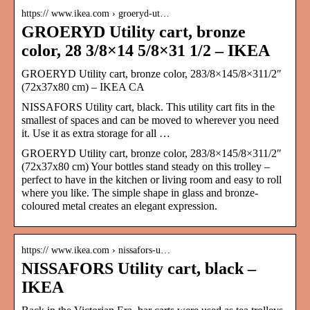
https:// www.ikea.com › groeryd-ut…
GROERYD Utility cart, bronze
color, 28 3/8×14 5/8×31 1/2 – IKEA
GROERYD Utility cart, bronze color, 283/8×145/8×311/2″
(72x37x80 cm) – IKEA CA
NISSAFORS Utility cart, black. This utility cart fits in the
smallest of spaces and can be moved to wherever you need
it. Use it as extra storage for all …
GROERYD Utility cart, bronze color, 283/8×145/8×311/2″
(72x37x80 cm) Your bottles stand steady on this trolley –
perfect to have in the kitchen or living room and easy to roll
where you like. The simple shape in glass and bronze-
coloured metal creates an elegant expression.
https:// www.ikea.com › nissafors-u…
NISSAFORS Utility cart, black –
IKEA