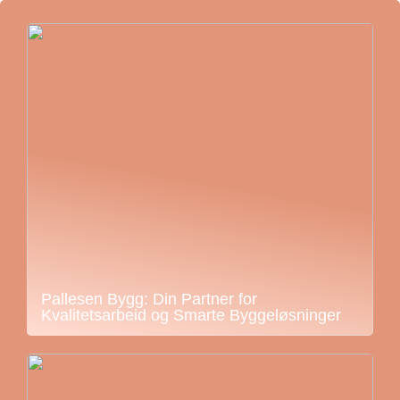
Pallesen Bygg: Din Partner for
Kvalitetsarbeid og Smarte Byggeløsninger