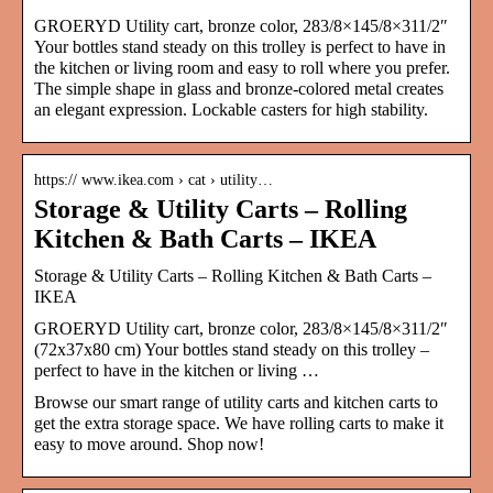
GROERYD Utility cart, bronze color, 283/8×145/8×311/2″
Your bottles stand steady on this trolley is perfect to have in
the kitchen or living room and easy to roll where you prefer.
The simple shape in glass and bronze-colored metal creates
an elegant expression. Lockable casters for high stability.
https:// www.ikea.com › cat › utility…
Storage & Utility Carts – Rolling
Kitchen & Bath Carts – IKEA
Storage & Utility Carts – Rolling Kitchen & Bath Carts –
IKEA
GROERYD Utility cart, bronze color, 283/8×145/8×311/2″
(72x37x80 cm) Your bottles stand steady on this trolley –
perfect to have in the kitchen or living …
Browse our smart range of utility carts and kitchen carts to
get the extra storage space. We have rolling carts to make it
easy to move around. Shop now!