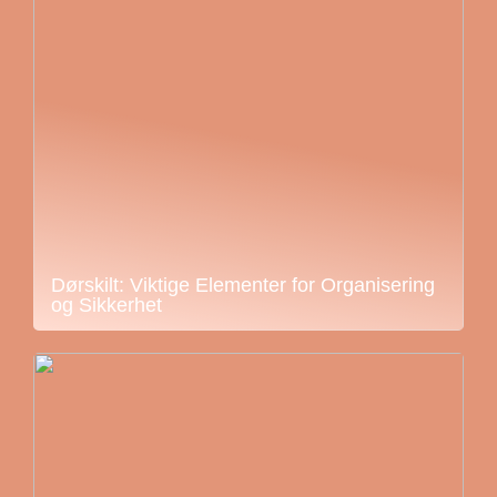
Dørskilt: Viktige Elementer for Organisering
og Sikkerhet