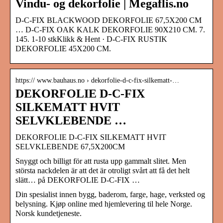
Vindu- og dekorfolie | Megaflis.no
D-C-FIX BLACKWOOD DEKORFOLIE 67,5X200 CM
… D-C-FIX OAK KALK DEKORFOLIE 90X210 CM. 7.
145. 1-10 stkKlikk & Hent · D-C-FIX RUSTIK
DEKORFOLIE 45X200 CM.
https:// www.bauhaus.no › dekorfolie-d-c-fix-silkematt-…
DEKORFOLIE D-C-FIX
SILKEMATT HVIT
SELVKLEBENDE …
DEKORFOLIE D-C-FIX SILKEMATT HVIT
SELVKLEBENDE 67,5X200CM
Snyggt och billigt för att rusta upp gammalt slitet. Men
största nackdelen är att det är otroligt svårt att få det helt
slätt… på DEKORFOLIE D-C-FIX …
Din spesialist innen bygg, baderom, farge, hage, verksted og
belysning. Kjøp online med hjemlevering til hele Norge.
Norsk kundetjeneste.