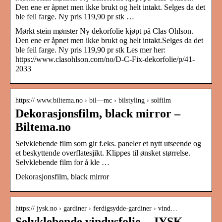
Den ene er åpnet men ikke brukt og helt intakt. Selges da det
ble feil farge. Ny pris 119,90 pr stk …
Mørkt stein mønster Ny dekorfolie kjøpt på Clas Ohlson.
Den ene er åpnet men ikke brukt og helt intakt.Selges da det
ble feil farge. Ny pris 119,90 pr stk Les mer her:
https://www.clasohlson.com/no/D-C-Fix-dekorfolie/p/41-
2033
https:// www.biltema.no › bil—mc › bilstyling › solfilm
Dekorasjonsfilm, black mirror –
Biltema.no
Selvklebende film som gir f.eks. paneler et nytt utseende og
et beskyttende overflatesjikt. Klippes til ønsket størrelse.
Selvklebende film for å kle …
Dekorasjonsfilm, black mirror
https:// jysk.no › gardiner › ferdigsydde-gardiner › vind…
Selvklebende vindusfolie – JYSK