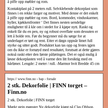
å piffe opp møbler og rom.
Kontaktplast på 2 meters rull. Selvklebende dekorplast som
finnes i en rekke farger og motiver. Med denne er det enkelt
å piffe opp møbler og rom. Bord, kommoder, vinduskarmer,
hyller, kjøkkenfronter ‘ Det finnes nesten uendelige
muligheter til å kle om i stedet for å kjøpe nytt. Raskt og
enkelt får du en pen, ny og robust overflate som dessuten er
lett å holde ren. Før du begynner må du sørge for at
underlaget er tørt og rent. Etter et døgn oppnår limet full
styrke og sitter godt. Produktet kan tas opp og festes igjen
om du ikke er fornøyd med resultatet, forutsatt at dette gjøres
nokså raskt etter den første påføringen. Det er også mulig å
løsne dekorplasten ved å varme den litt forsiktig med en
hårføner. Lengde: 2 meter / rull. -Marmor hvit Bredde 45 cm
https:// www.finn.no › bap › forsale
2 stk. Dekorfolie | FINN torget –
Finn.no
2 stk. Dekorfolie | FINN torget
Mørkt stein mønster Ny dekorfolie kjøpt på Clas Ohlson.