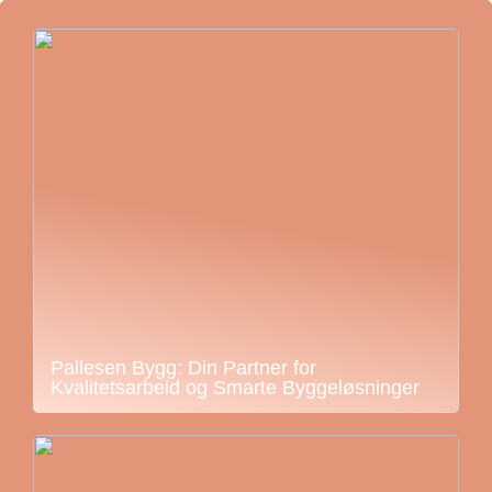
Pallesen Bygg: Din Partner for
Kvalitetsarbeid og Smarte Byggeløsninger