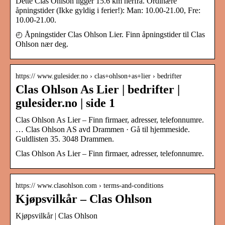
Dette Clas Ohlson ligger 15.6 km herfra. Ordinære
åpningstider (Ikke gyldig i ferier!): Man: 10.00-21.00, Fre:
10.00-21.00.
◴ Åpningstider Clas Ohlson Lier. Finn åpningstider til Clas
Ohlson nær deg.
https:// www.gulesider.no › clas+ohlson+as+lier › bedrifter
Clas Ohlson As Lier | bedrifter |
gulesider.no | side 1
Clas Ohlson As Lier – Finn firmaer, adresser, telefonnumre.
… Clas Ohlson AS avd Drammen · Gå til hjemmeside.
Guldlisten 35. 3048 Drammen.
Clas Ohlson As Lier – Finn firmaer, adresser, telefonnumre.
https:// www.clasohlson.com › terms-and-conditions
Kjøpsvilkår – Clas Ohlson
Kjøpsvilkår | Clas Ohlson