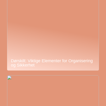
Dørskilt: Viktige Elementer for Organisering
og Sikkerhet