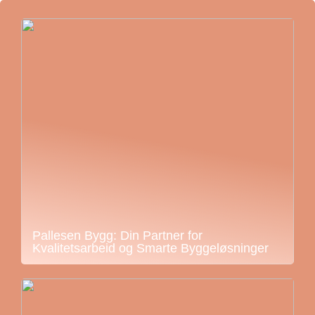
Pallesen Bygg: Din Partner for
Kvalitetsarbeid og Smarte Byggeløsninger